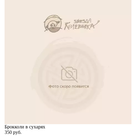
Брокколи в сухарях
350
руб.