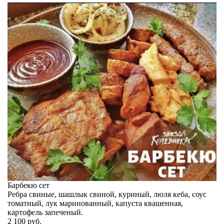
Барбекю сет
Ребра свиные, шашлык свиной, куриный, люля кеба, соус
томатный, лук маринованный, капуста квашенная,
картофель запеченый.
2 100
руб.