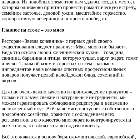
народов. Из подобных элементов нам удалось создать место, в
котором одинаково приятно провести романтическую встречу,
семейное застолье, деловой ужин, масштабное торжество,
корпоративную вечеринку или просто пообедать.
Главное на столе – это мясо
Ресторан «Звезда кочевника» с первых дней своего
существования следует правилу: «Мяса много не бывает».
Ведь это основа любой кочевнической кухни – говядина,
свинина, баранина и птица, которую тушат, варят, жарят, томят
и вялят. Таким образом из простых и всем знакомых
ингредиентов наша команда опытных профессиональных
поваров получает целый калейдоскоп блюд, сочетаний и
вкусов.
Для нас очень важно качество и происхождение продуктов –
только используя свежие и натуральные ингредиенты, мы
можем гарантировать соблюдение рецептуры и неизменно
великолепный вкус. Всё наше мясо поступает с собственного
подсобного хозяйства, хранится с соблюдением всех
регламентов, а его качество многократно контролируется на
всех этапах, от забоя скота до подачи клиенту.
Всё это ложится в основу бурятско-монгольской, европейской,