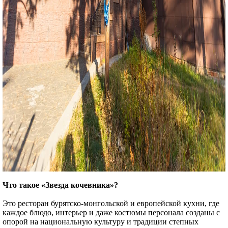
Что такое «Звезда кочевника»?
Это ресторан бурятско-монгольской и европейской кухни, где
каждое блюдо, интерьер и даже костюмы персонала созданы с
опорой на национальную культуру и традиции степных