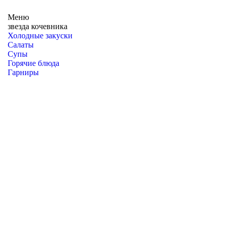
Меню
звезда кочевника
Холодные закуски
Салаты
Супы
Горячие блюда
Гарниры
Десерты
Национальные блюда
Блюда на компанию
Спецпредложения
Меню
Суши ем
Запечённые роллы
Холодные роллы
Сеты
Темпура маки
Хосомаки
Дополнительно
Политика конфиденциальности
Пользовательское
соглашение
Договор оферты
© 2025 «Звезда Кочевника». Все права защищены.
Разработка сайта —