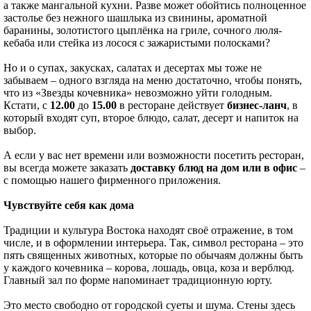
а также мангальной кухни. Разве может обойтись полноценное
застолье без нежного шашлыка из свинины, ароматной
баранины, золотистого цыплёнка на гриле, сочного люля-
кебаба или стейка из лосося с зажаристыми полосками?
Но и о супах, закусках, салатах и десертах мы тоже не
забываем – одного взгляда на меню достаточно, чтобы понять,
что из «Звезды кочевника» невозможно уйти голодным.
Кстати, с
12.00
до
15.00
в ресторане действует
бизнес-ланч
, в
который входят суп, второе блюдо, салат, десерт и напиток на
выбор.
А если у вас нет времени или возможности посетить ресторан,
вы всегда можете заказать
доставку блюд на дом или в офис
–
с помощью нашего фирменного приложения.
Чувствуйте себя как дома
Традиции и культура Востока находят своё отражение, в том
числе, и в оформлении интерьера. Так, символ ресторана – это
пять священных животных, которые по обычаям должны быть
у каждого кочевника – корова, лошадь, овца, коза и верблюд.
Главный зал по форме напоминает традиционную юрту.
Это место свободно от городской суеты и шума. Стены здесь