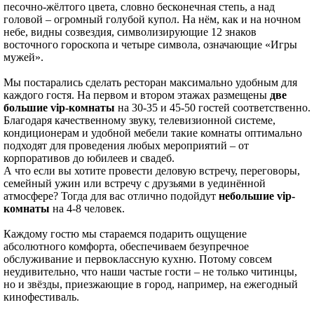
песочно-жёлтого цвета, словно бесконечная степь, а над
головой – огромный голубой купол. На нём, как и на ночном
небе, видны созвездия, символизирующие 12 знаков
восточного гороскопа и четыре символа, означающие «Игры
мужей».
Мы постарались сделать ресторан максимально удобным для
каждого гостя. На первом и втором этажах размещены
две
большие vip-комнаты
на 30-35 и 45-50 гостей соответственно.
Благодаря качественному звуку, телевизионной системе,
кондиционерам и удобной мебели такие комнаты оптимально
подходят для проведения любых мероприятий – от
корпоративов до юбилеев и свадеб.
А что если вы хотите провести деловую встречу, переговоры,
семейный ужин или встречу с друзьями в уединённой
атмосфере? Тогда для вас отлично подойдут
небольшие vip-
комнаты
на 4-8 человек.
Каждому гостю мы стараемся подарить ощущение
абсолютного комфорта, обеспечиваем безупречное
обслуживание и первоклассную кухню. Потому совсем
неудивительно, что наши частые гости – не только читинцы,
но и звёзды, приезжающие в город, например, на ежегодный
кинофестиваль.