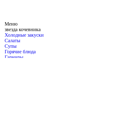
Меню
звезда кочевника
Холодные закуски
Салаты
Супы
Горячие блюда
Гарниры
Десерты
Национальные блюда
Блюда на компанию
Спецпредложения
Меню
Суши ем
Запечённые роллы
Холодные роллы
Сеты
Темпура маки
Хосомаки
Дополнительно
Политика конфиденциальности
Пользовательское
соглашение
Договор оферты