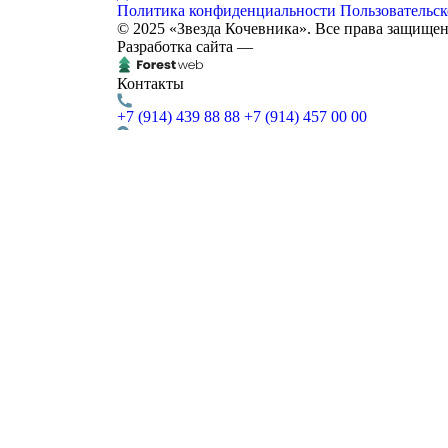
Политика конфиденциальности
Пользовательск
© 2025 «Звезда Кочевника». Все права защище
Разработка сайта —
Контакты
+7 (914) 439 88 88
+7 (914) 457 00 00
г. Чита,
Курнатовского, д. 96
Доставка
ежедневно, с 12:00 до 23:00
Звезда кочевника
Контакты:
Адрес:
Курнатовского, д. 96
672012
Чита
,
Телефон:
+7(914)4398888
,
+7(914)4570000
,
Заявка отправлена!
Наш специалист свяжется с Вами в ближайшее время