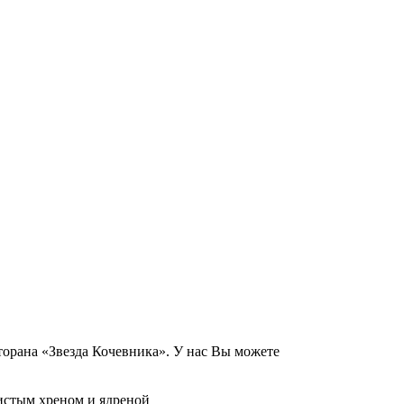
торана «Звезда Кочевника». У нас Вы можете
ристым хреном и ядреной