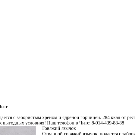
Чите
ается с забористым хреном и ядреной горчицей. 284 ккал от рес
ых выгодных условиях! Наш телефон в Чите: 8-914-439-88-88
Говяжий язычок
Отварной говяжий язычок, подается с забо