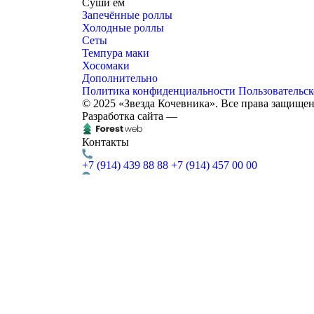
Суши ем
Запечённые роллы
Холодные роллы
Сеты
Темпура маки
Хосомаки
Дополнительно
Политика конфиденциальности
Пользовательск
© 2025 «Звезда Кочевника». Все права защище
Разработка сайта —
Контакты
+7 (914) 439 88 88
+7 (914) 457 00 00
г. Чита,
Курнатовского, д. 96
Доставка
ежедневно, с 12:00 до 23:00
Звезда кочевника
Контакты:
Адрес:
Курнатовского, д. 96
672012
Чита
,
Телефон:
+7(914)4398888
,
+7(914)4570000
,