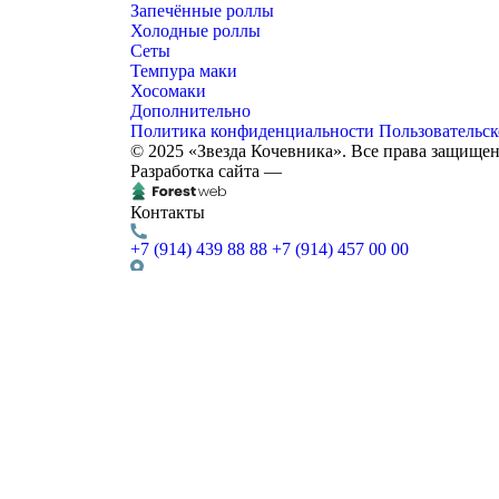
Запечённые роллы
Холодные роллы
Сеты
Темпура маки
Хосомаки
Дополнительно
Политика конфиденциальности
Пользовательск
© 2025 «Звезда Кочевника». Все права защище
Разработка сайта —
Контакты
+7 (914) 439 88 88
+7 (914) 457 00 00
г. Чита,
Курнатовского, д. 96
Доставка
ежедневно, с 12:00 до 23:00
Звезда кочевника
Контакты:
Адрес:
Курнатовского, д. 96
672012
Чита
,
Телефон:
+7(914)4398888
,
+7(914)4570000
,