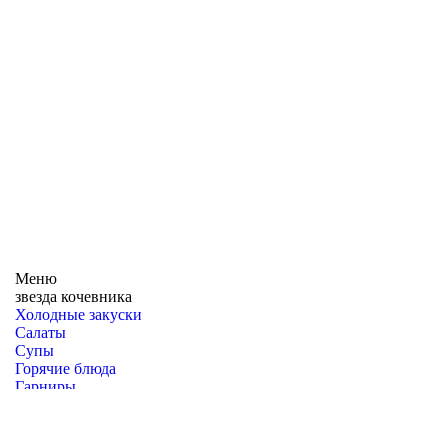
Меню
звезда кочевника
Холодные закуски
Салаты
Супы
Горячие блюда
Гарниры
Десерты
Национальные блюда
Блюда на компанию